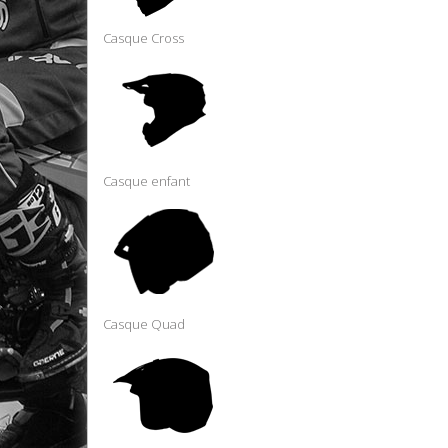
Casque Cross
Casque enfant
Casque Quad