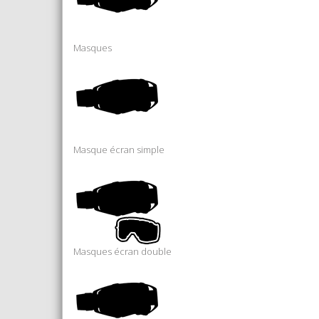
Masques
Masque écran simple
Masques écran double