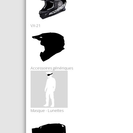
VX-21
Accessoires génériques
Masque - Lunettes