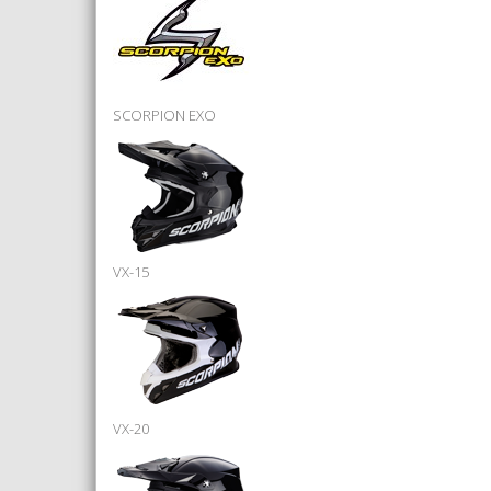
SCORPION EXO
VX-15
VX-20