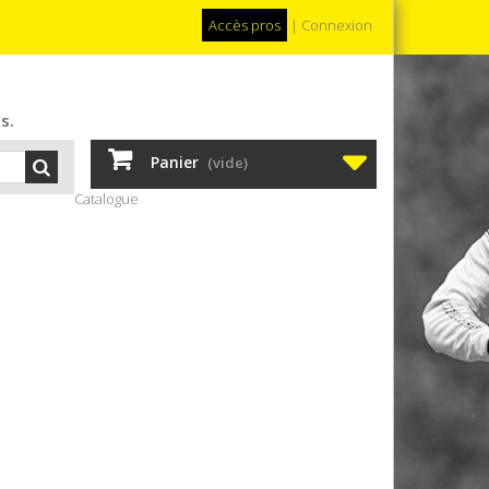
Accès pros
|
Connexion
s.
Panier
(vide)
Catalogue