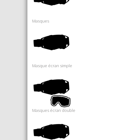
Masques
Masque écran simple
Masques écran double