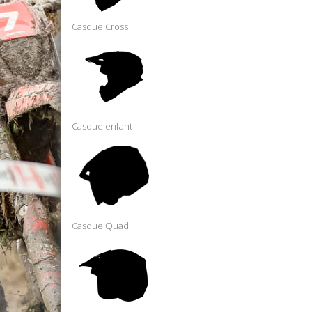
Casque Cross
Casque enfant
Casque Quad