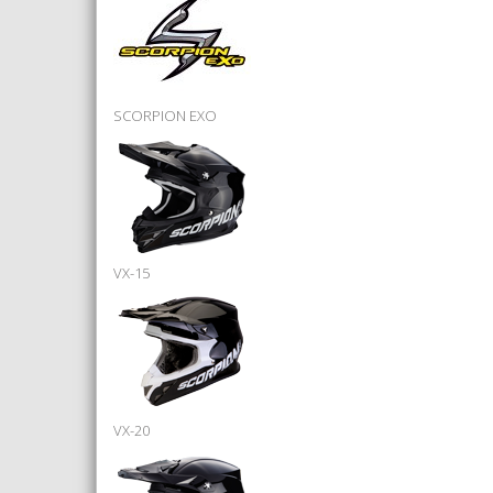
SCORPION EXO
VX-15
VX-20