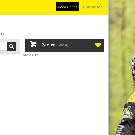
Accès pros
|
Connexion
s.
Panier
(vide)
Catalogue