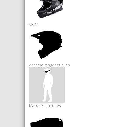
VX-21
Accessoires génériques
Masque - Lunettes