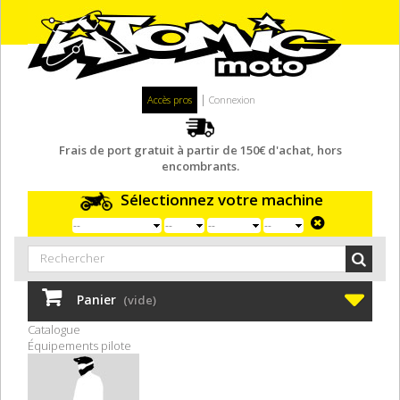
|
Accès pros
Connexion
Frais de port gratuit à partir de 150€ d'achat, hors
encombrants.
Sélectionnez votre machine
Panier
(vide)
Catalogue
Équipements pilote