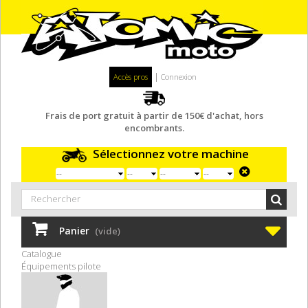
|
Accès pros
Connexion
Frais de port gratuit à partir de 150€ d'achat, hors
encombrants.
Sélectionnez votre machine
Panier
(vide)
Catalogue
Équipements pilote