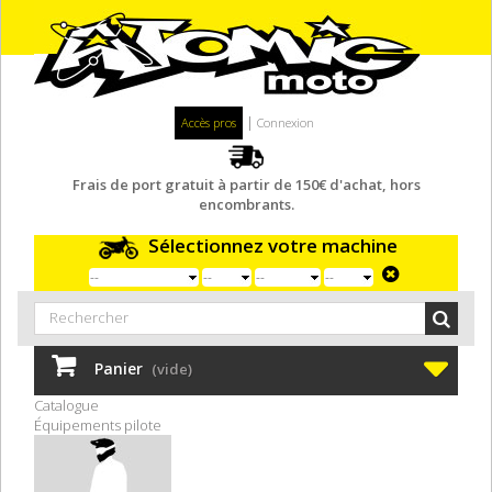
|
Accès pros
Connexion
Frais de port gratuit à partir de 150€ d'achat, hors
encombrants.
Sélectionnez votre machine
Panier
(vide)
Catalogue
Équipements pilote