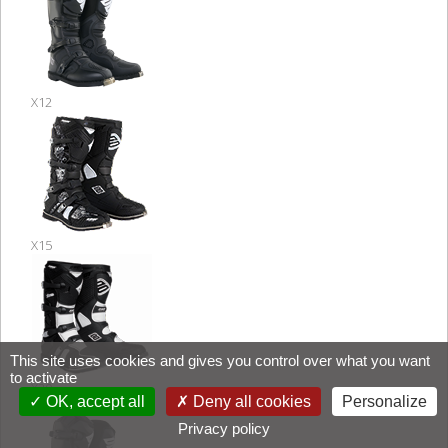
X12
X15
This site uses cookies and gives you control over what you want
to activate
X20
OK, accept all
Deny all cookies
Personalize
Privacy policy