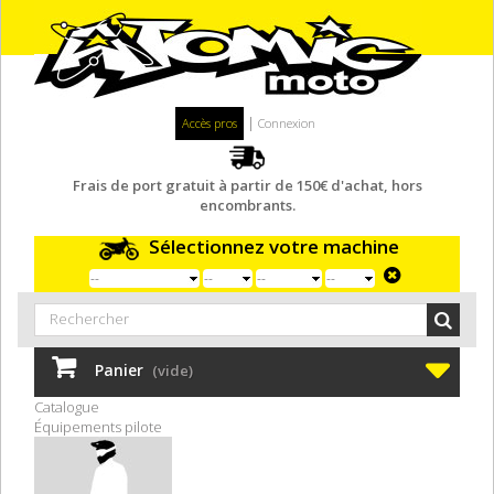
|
Accès pros
Connexion
Frais de port gratuit à partir de 150€ d'achat, hors
encombrants.
Sélectionnez votre machine
Panier
(vide)
Catalogue
Équipements pilote