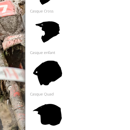
Casque Cross
Casque enfant
Casque Quad