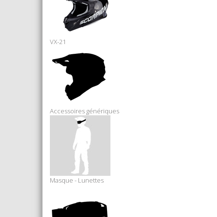
VX-21
Accessoires génériques
Masque - Lunettes