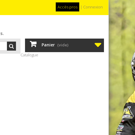
Accès pros
|
Connexion
s.
Panier
(vide)
Catalogue