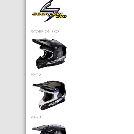
SCORPION EXO
VX-15
VX-20