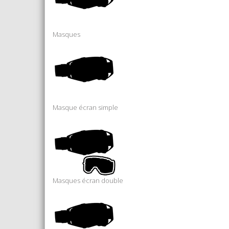
Masques
Masque écran simple
Masques écran double