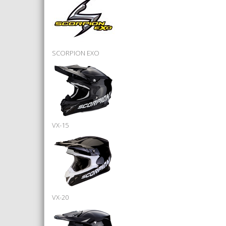
SCORPION EXO
VX-15
VX-20