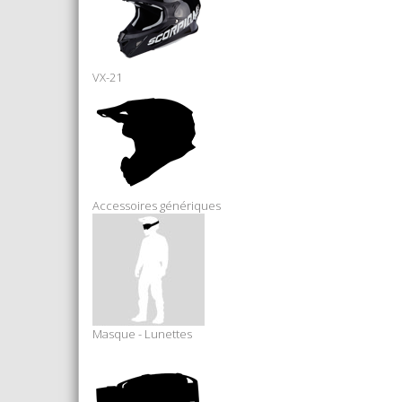
VX-21
Accessoires génériques
Masque - Lunettes