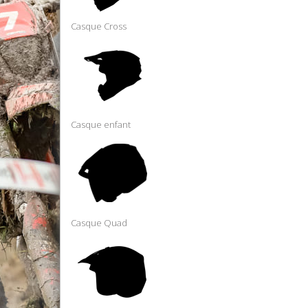
Casque Cross
Casque enfant
Casque Quad