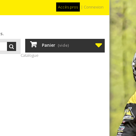
Accès pros
|
Connexion
s.
Panier
(vide)
Catalogue