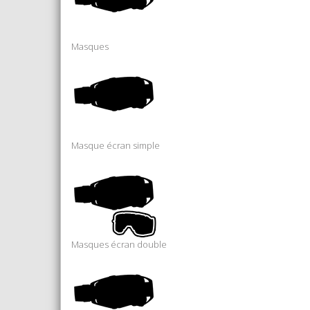
Masques
Masque écran simple
Masques écran double