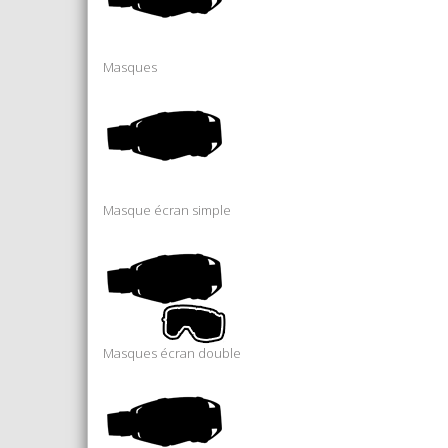
Masques
Masque écran simple
Masques écran double