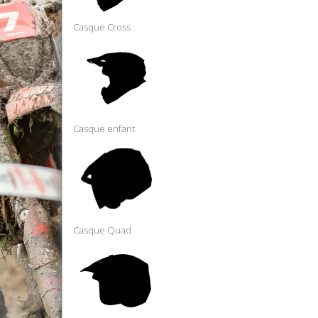
Casque Cross
Casque enfant
Casque Quad