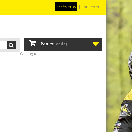
Accès pros
|
Connexion
s.
Panier
(vide)
Catalogue