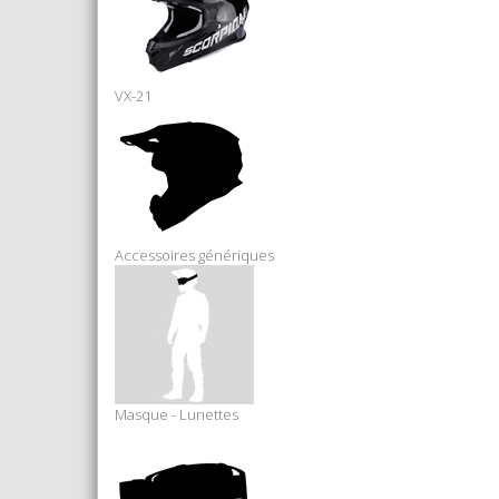
VX-21
Accessoires génériques
Masque - Lunettes