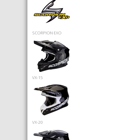
SCORPION EXO
VX-15
VX-20