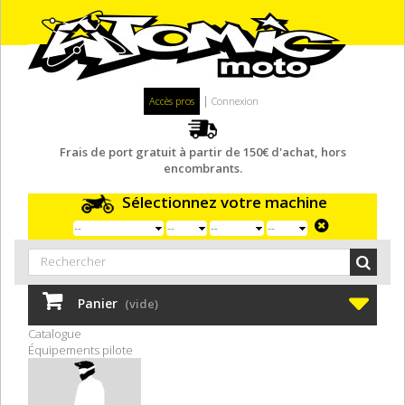
|
Accès pros
Connexion
Frais de port gratuit à partir de 150€ d'achat, hors
encombrants.
Sélectionnez votre machine
Panier
(vide)
Catalogue
Équipements pilote