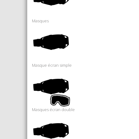
Masques
Masque écran simple
Masques écran double