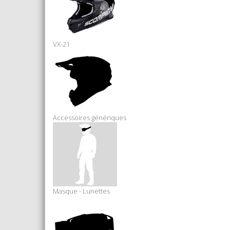
VX-21
Accessoires génériques
Masque - Lunettes