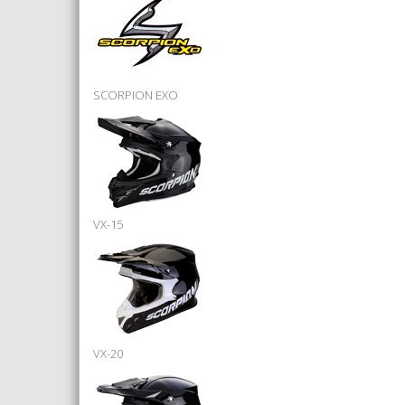
SCORPION EXO
VX-15
VX-20