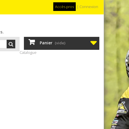
Accès pros
|
Connexion
s.
Panier
(vide)
Catalogue