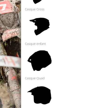
Casque Cross
Casque enfant
Casque Quad