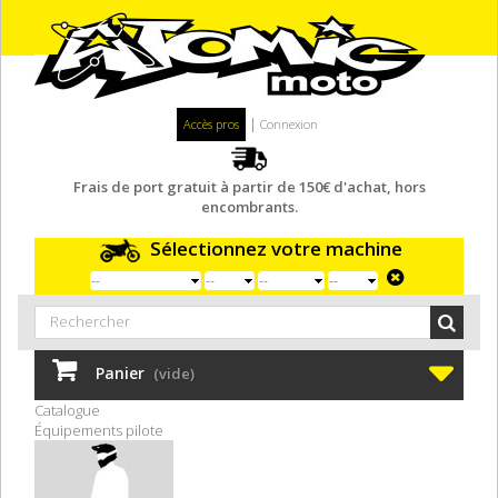
|
Accès pros
Connexion
Frais de port gratuit à partir de 150€ d'achat, hors
encombrants.
Sélectionnez votre machine
Panier
(vide)
Catalogue
Équipements pilote