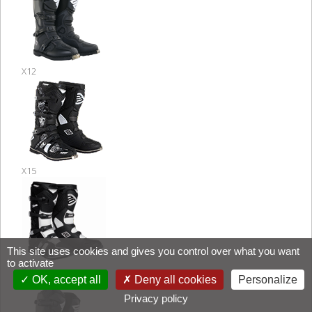
X12
X15
This site uses cookies and gives you control over what you want
to activate
X20
OK, accept all
Deny all cookies
Personalize
Privacy policy