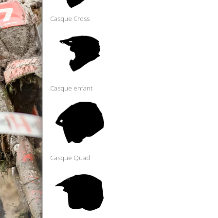
Casque Cross
Casque enfant
Casque Quad