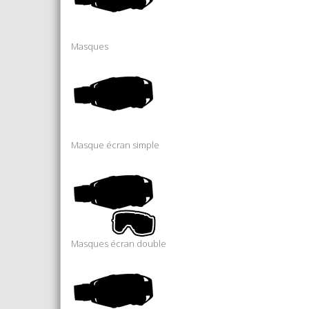
Masques
Masque écran simple
Masques écran double