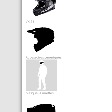
VX-21
Accessoires génériques
Masque - Lunettes