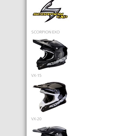
SCORPION EXO
VX-15
VX-20