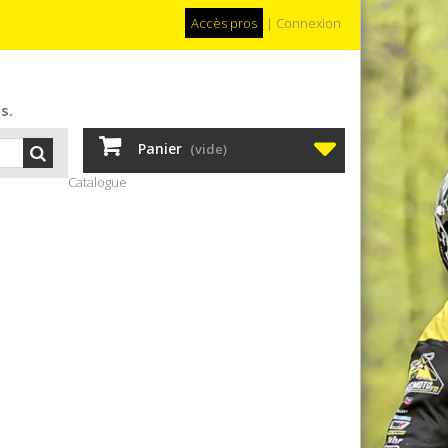
Accès pros
|
Connexion
s.
Panier
(vide)
Catalogue